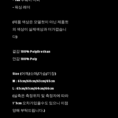
- YKK 투웨이 지퍼
- 워싱 레더
(제품 색상은 모델컷이 아닌 제품컷
의 색상이 실제색상과 더가깝습니
다)
겉감 100% PolyUrethan
안감 100% Poly
Size (어깨/소매/가슴/기장)
M : 61cm/60cm/63cm/65cm
L : 63cm/61cm/64cm/66cm
(실측은 측정위치 및 측정자에 따라
1~3cm 오차가있을수도 있으니 이점
양해 부탁드립니다.)