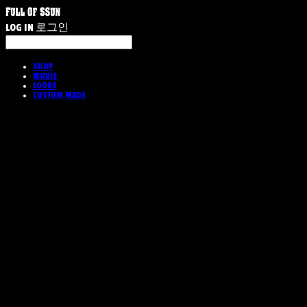
LOG IN
로그인
SHOP
MOVIE
LOOKS
CUSTOM MADE