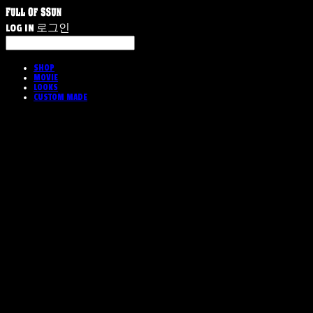
LOG IN
로그인
SHOP
MOVIE
LOOKS
CUSTOM MADE