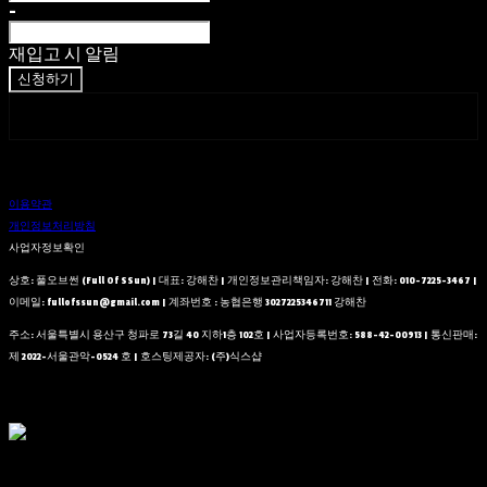
-
재입고 시 알림
신청하기
페이스북
네이버 블로그
이용약관
개인정보처리방침
사업자정보확인
상호: 풀오브썬 (Full Of SSun) | 대표: 강해찬 | 개인정보관리책임자: 강해찬 | 전화: 010-7225-3467 |
이메일: fullofssun@gmail.com | 계좌번호 : 농협은행 3027225346711 강해찬
주소: 서울특별시 용산구 청파로 73길 40 지하1층 102호 | 사업자등록번호:
588-42-00913
| 통신판매:
제 2022-서울관악-0524 호
| 호스팅제공자: (주)식스샵