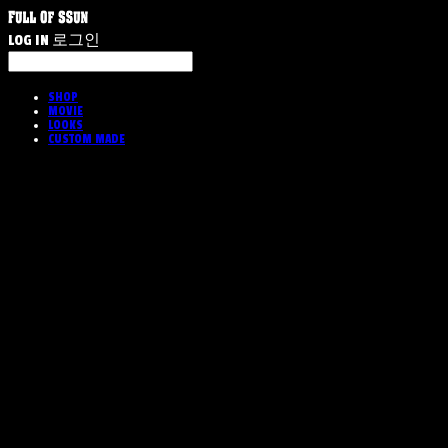
LOG IN
로그인
SHOP
MOVIE
LOOKS
CUSTOM MADE