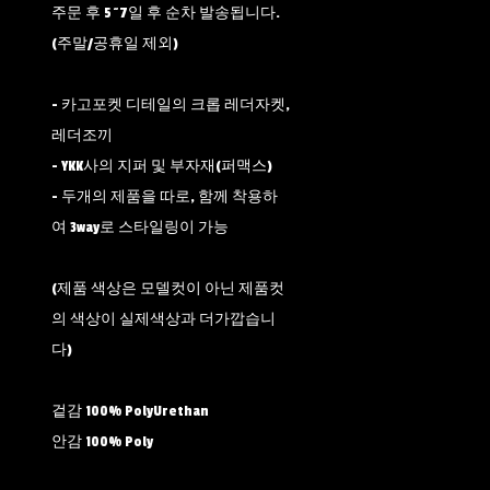
주문 후 5~7일 후 순차 발송됩니다.
(주말/공휴일 제외)
- 카고포켓 디테일의 크롭 레더자켓,
레더조끼
- YKK사의 지퍼 및 부자재(퍼맥스)
- 두개의 제품을 따로, 함께 착용하
여 3way로 스타일링이 가능
(제품 색상은 모델컷이 아닌 제품컷
의 색상이 실제색상과 더가깝습니
다)
겉감 100% PolyUrethan
안감 100% Poly