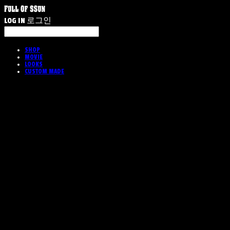
LOG IN
로그인
SHOP
MOVIE
LOOKS
CUSTOM MADE