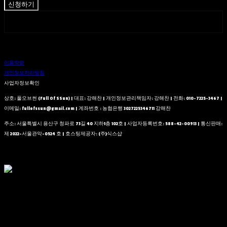
신청하기
페이스북
네이버 블로그
이용약관
개인정보처리방침
사업자정보확인
상호: 풀오브썬 (Full Of SSun) | 대표: 강해찬 | 개인정보관리책임자: 강해찬 | 전화: 010-7225-3467 |
이메일: fullofssun@gmail.com | 계좌번호 : 농협은행 3027225346711 강해찬
주소: 서울특별시 용산구 청파로 73길 40 지하1층 102호 | 사업자등록번호:
588-42-00913
| 통신판매:
제 2022-서울관악-0524 호
| 호스팅제공자: (주)식스샵