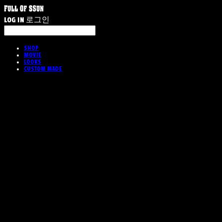
LOG IN
로그인
SHOP
MOVIE
LOOKS
CUSTOM MADE