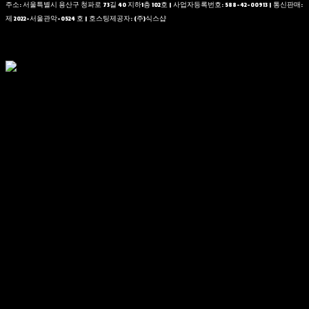
주소: 서울특별시 용산구 청파로 73길 40 지하1층 102호 | 사업자등록번호:
588-42-00913
| 통신판매:
제 2022-서울관악-0524 호
| 호스팅제공자: (주)식스샵